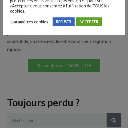
Nos solutions entreprises
préférences et les visites répétées. En cliquant sur
«Accepter», vous consentez à l'utilisation de TOUS les
cookies.
Découvrez nos partenaires ! Moteurs de recherches,
paramètres cookies
REFUSER
ACCEPTER
multidiffuseurs, sites payant… nombreux sont nos
partenaires. Si vous travaillez avec un ATS nous avons
souvent déjà un lien avec le vôtre pour une intégration
rapide.
Partenaires de LOGISTIJOB
Toujours perdu ?