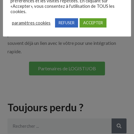
Nos solutions entreprises
préférences et les visites répétées. En cliquant sur
«Accepter», vous consentez à l'utilisation de TOUS les
cookies.
Découvrez nos partenaires ! Moteurs de recherches,
paramètres cookies
REFUSER
ACCEPTER
multidiffuseurs, sites payant… nombreux sont nos
partenaires. Si vous travaillez avec un ATS nous avons
souvent déjà un lien avec le vôtre pour une intégration
rapide.
Partenaires de LOGISTIJOB
Toujours perdu ?