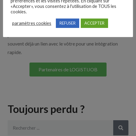
Nos solutions entreprises
préférences et les visites répétées. En cliquant sur
«Accepter», vous consentez à l'utilisation de TOUS les
cookies.
Découvrez nos partenaires ! Moteurs de recherches,
paramètres cookies
REFUSER
ACCEPTER
multidiffuseurs, sites payant… nombreux sont nos
partenaires. Si vous travaillez avec un ATS nous avons
souvent déjà un lien avec le vôtre pour une intégration
rapide.
Partenaires de LOGISTIJOB
Toujours perdu ?