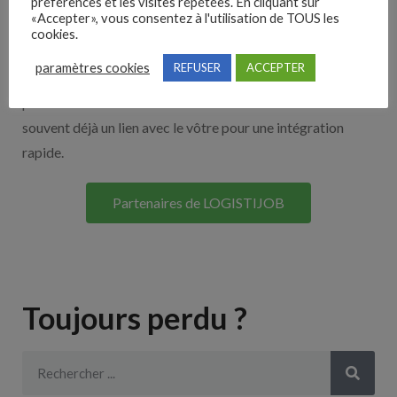
Nos solutions entreprises
préférences et les visites répétées. En cliquant sur
«Accepter», vous consentez à l'utilisation de TOUS les
cookies.
Découvrez nos partenaires ! Moteurs de recherches,
paramètres cookies
REFUSER
ACCEPTER
multidiffuseurs, sites payant… nombreux sont nos
partenaires. Si vous travaillez avec un ATS nous avons
souvent déjà un lien avec le vôtre pour une intégration
rapide.
Partenaires de LOGISTIJOB
Toujours perdu ?