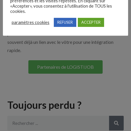
Nos solutions entreprises
préférences et les visites répétées. En cliquant sur
«Accepter», vous consentez à l'utilisation de TOUS les
cookies.
Découvrez nos partenaires ! Moteurs de recherches,
paramètres cookies
REFUSER
ACCEPTER
multidiffuseurs, sites payant… nombreux sont nos
partenaires. Si vous travaillez avec un ATS nous avons
souvent déjà un lien avec le vôtre pour une intégration
rapide.
Partenaires de LOGISTIJOB
Toujours perdu ?