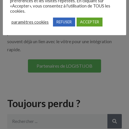
Nos solutions entreprises
préférences et les visites répétées. En cliquant sur
«Accepter», vous consentez à l'utilisation de TOUS les
cookies.
Découvrez nos partenaires ! Moteurs de recherches,
paramètres cookies
REFUSER
ACCEPTER
multidiffuseurs, sites payant… nombreux sont nos
partenaires. Si vous travaillez avec un ATS nous avons
souvent déjà un lien avec le vôtre pour une intégration
rapide.
Partenaires de LOGISTIJOB
Toujours perdu ?