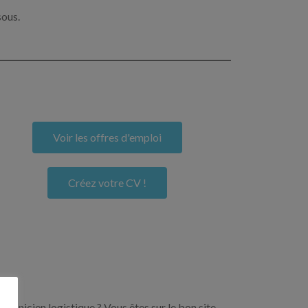
sous.
Voir les offres d'emploi
Créez votre CV !
echnicien logistique ? Vous êtes sur le bon site.