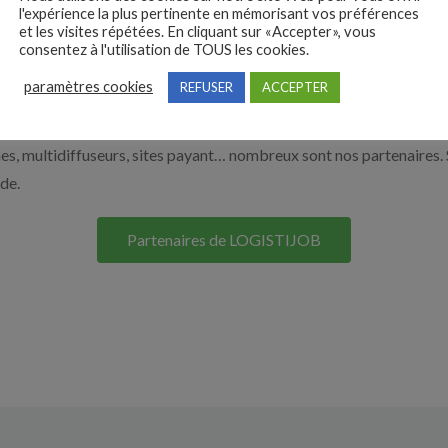
l'expérience la plus pertinente en mémorisant vos préférences
r en cliquant sur le bouton ci-dessous.
et les visites répétées. En cliquant sur «Accepter», vous
consentez à l'utilisation de TOUS les cookies.
paramètres cookies
REFUSER
ACCEPTER
Nos solutions entreprises
s, multidiffuseurs, sites payant… nombreux sont nos partenaires. 
ide.
Partenaires de LOGISTIJOB