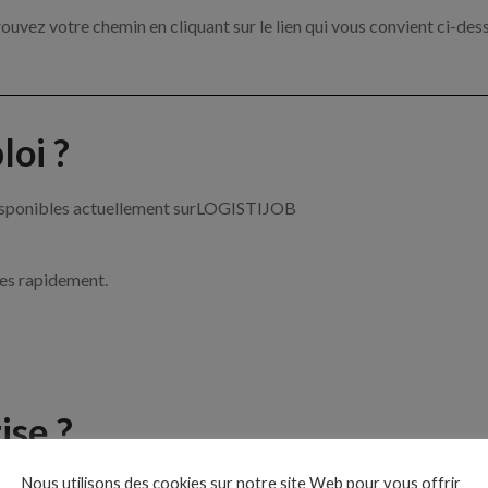
ouvez votre chemin en cliquant sur le lien qui vous convient ci-des
oi ?
 disponibles actuellement surLOGISTIJOB
ces rapidement.
ise ?
Nous utilisons des cookies sur notre site Web pour vous offrir
 de la logistique par exemple un acheteur, un cariste ou encore un t