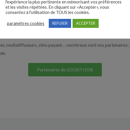
l'expérience la plus pertinente en mémorisant vos préférences
et les visites répétées. En cliquant sur «Accepter», vous
r en cliquant sur le bouton ci-dessous.
consentez à l'utilisation de TOUS les cookies.
paramètres cookies
REFUSER
ACCEPTER
Nos solutions entreprises
s, multidiffuseurs, sites payant… nombreux sont nos partenaires. 
ide.
Partenaires de LOGISTIJOB