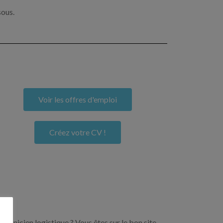
sous.
Voir les offres d'emploi
Créez votre CV !
echnicien logistique ? Vous êtes sur le bon site.