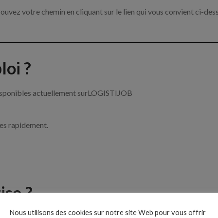
ouvez votre chemin en cliquant sur le lien qui vous convient ci-des
oi ?
 disponibles actuellement surLOGISTIJOB
ces rapidement.
ise ?
Nous utilisons des cookies sur notre site Web pour vous offrir
 de la logistique par exemple un acheteur, un cariste ou encore un t