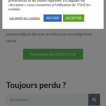
Nos solutions entreprises
préférences et les visites répétées. En cliquant sur
«Accepter», vous consentez à l'utilisation de TOUS les
cookies.
Découvrez nos partenaires ! Moteurs de recherches,
paramètres cookies
REFUSER
ACCEPTER
multidiffuseurs, sites payant… nombreux sont nos
partenaires. Si vous travaillez avec un ATS nous avons
souvent déjà un lien avec le vôtre pour une intégration
rapide.
Partenaires de LOGISTIJOB
Toujours perdu ?