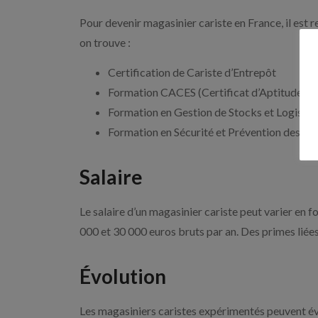
Pour devenir magasinier cariste en France, il est
on trouve :
Certification de Cariste d’Entrepôt
Formation CACES (Certificat d’Aptitude à l
Formation en Gestion de Stocks et Logistiq
Formation en Sécurité et Prévention des Ri
Salaire
Le salaire d’un magasinier cariste peut varier en f
000 et 30 000 euros bruts par an. Des primes liées
Évolution
Les magasiniers caristes expérimentés peuvent évo