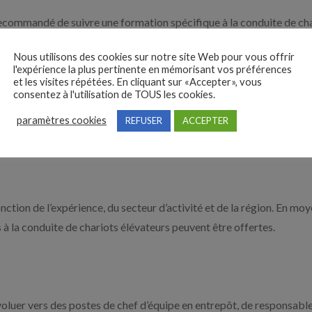
 recommandé de suivre une formation spécifique à la conduite de cha
Nous utilisons des cookies sur notre site Web pour vous offrir
l'expérience la plus pertinente en mémorisant vos préférences
et les visites répétées. En cliquant sur «Accepter», vous
a Conduite En Sécurité)
consentez à l'utilisation de TOUS les cookies.
ue
paramètres cookies
REFUSER
ACCEPTER
sques
onction de l’expérience, du secteur d’activité et de la région. En m
 à la conduite de chariots élévateurs peuvent être offertes.
luer vers des postes de chef d’équipe en entrepôt, de responsable d