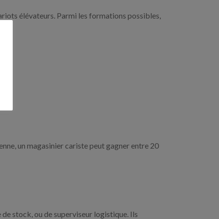
riots élévateurs. Parmi les formations possibles,
oyenne, un magasinier cariste peut gagner entre 20
e stock, ou de superviseur logistique. Ils