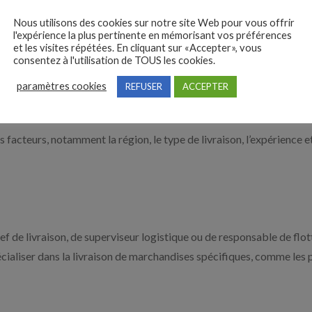
nt pas de formation spécifique, mais il est recommandé d’avoir le
Nous utilisons des cookies sur notre site Web pour vous offrir
l'expérience la plus pertinente en mémorisant vos préférences
les poids lourds, etc.). Il existe également des formations professio
et les visites répétées. En cliquant sur «Accepter», vous
consentez à l'utilisation de TOUS les cookies.
ssaires.
paramètres cookies
REFUSER
ACCEPTER
rs facteurs, notamment la région, le type de livraison, l’expérience e
ef de livraison, de superviseur logistique ou de responsable de flot
pécialiser dans la livraison de marchandises spécifiques, comme les