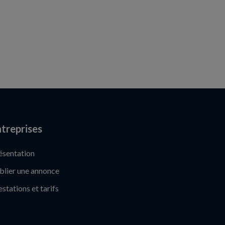
treprises
ésentation
blier une annonce
estations et tarifs