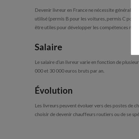
Devenir livreur en France ne nécessite généraleme
utilisé (permis B pour les voitures, permis C pour 
être utiles pour développer les compétences néce
Salaire
Le salaire d’un livreur varie en fonction de plusieu
000 et 30 000 euros bruts par an.
Évolution
Les livreurs peuvent évoluer vers des postes de ch
choisir de devenir chauffeurs routiers ou de se s