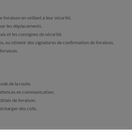
livraison en veillant à leur sécurité.
miser les déplacements.
ais et les consignes de sécurité.
s, ou obtenir des signatures de confirmation de livraison.
livraison.
ode de la route.
pétences en communication.
délais de livraison.
écharger des colis.