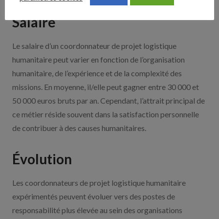
Salaire
Le salaire d’un coordonnateur de projet logistique
humanitaire peut varier en fonction de l’organisation
humanitaire, de l’expérience et de la complexité des
missions. En moyenne, il/elle peut gagner entre 30 000 et
50 000 euros bruts par an. Cependant, l’attrait principal de
ce métier réside souvent dans la satisfaction personnelle
de contribuer à des causes humanitaires.
Évolution
Les coordonnateurs de projet logistique humanitaire
expérimentés peuvent évoluer vers des postes de
responsabilité plus élevée au sein des organisations