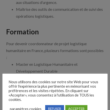
aux situations d’urgence.
Maîtrise des outils de communication et de suivi des
opérations logistiques.
Formation
Pour devenir coordonnateur de projet logistique
humanitaire en France, plusieurs formations sont possibles
:
Master en Logistique Humanitaire et
Développement Durable
Master en Gestion de Projets Humanitaires
Nous utilisons des cookies sur notre site Web pour vous
Diplôme universitaire en Gestion de Crise et Aide
offrir l'expérience la plus pertinente en mémorisant vos
préférences et les visites répétées. En cliquant sur
Humanitaire
«Accepter», vous consentez à l'utilisation de TOUS les
Formation professionnelle certifiée en Logistique
cookies.
Humanitaire
paramètres cookies
REFUSER
ACCEPTER